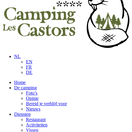
NL
EN
FR
DE
Home
De camping
Foto’s
Opinie
Bereid je verblijf voor
Nieuws
Diensten
Restaurant
Activiteiten
Vissen