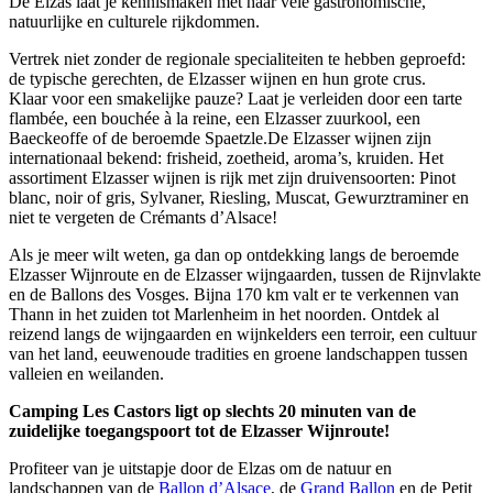
De Elzas laat je kennismaken met haar vele gastronomische,
natuurlijke en culturele rijkdommen.
Vertrek niet zonder de regionale specialiteiten te hebben geproefd:
de typische gerechten, de Elzasser wijnen en hun grote crus.
Klaar voor een smakelijke pauze? Laat je verleiden door een tarte
flambée, een bouchée à la reine, een Elzasser zuurkool, een
Baeckeoffe of de beroemde Spaetzle.
De Elzasser wijnen zijn
internationaal bekend: frisheid, zoetheid, aroma’s, kruiden. Het
assortiment Elzasser wijnen is rijk met zijn druivensoorten: Pinot
blanc, noir of gris, Sylvaner, Riesling, Muscat, Gewurztraminer en
niet te vergeten de Crémants d’Alsace!
Als je meer wilt weten, ga dan op ontdekking langs de beroemde
Elzasser Wijnroute en de Elzasser wijngaarden, tussen de Rijnvlakte
en de Ballons des Vosges. Bijna 170 km valt er te verkennen van
Thann in het zuiden tot Marlenheim in het noorden. Ontdek al
reizend langs de wijngaarden en wijnkelders een terroir, een cultuur
van het land, eeuwenoude tradities en groene landschappen tussen
valleien en weilanden.
Camping Les Castors ligt op slechts 20 minuten van de
zuidelijke toegangspoort tot de Elzasser Wijnroute!
Profiteer van je uitstapje door de Elzas om de natuur en
landschappen van de
Ballon d’Alsace
, de
Grand Ballon
en de Petit