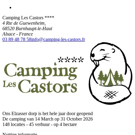
Camping Les Castors ****
4 Rte de Guewenheim,
68520
Burnhaupt-le-Haut
Alsace
-
France
03 89 48 78 58
info@camping-les-castors.fr
Ons Elzasser dorp is het hele jaar door geopend
De camping van 14 March op 31 October 2026
148
locaties -
45
verhuur - op
4
hectare
Nuttige informatie