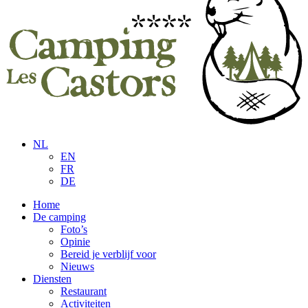
NL
EN
FR
DE
Home
De camping
Foto’s
Opinie
Bereid je verblijf voor
Nieuws
Diensten
Restaurant
Activiteiten