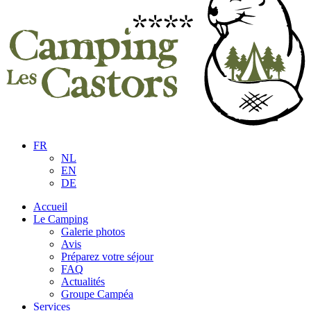
FR
NL
EN
DE
Accueil
Le Camping
Galerie photos
Avis
Préparez votre séjour
FAQ
Actualités
Groupe Campéa
Services