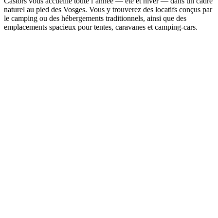
Castors vous accueille toute l’année — été et hiver — dans un cadre
naturel au pied des Vosges. Vous y trouverez des locatifs conçus par
le camping ou des hébergements traditionnels, ainsi que des
emplacements spacieux pour tentes, caravanes et camping‑cars.