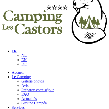
FR
NL
EN
DE
Accueil
Le Camping
Galerie photos
Avis
Préparez votre séjour
FAQ
Actualités
Groupe Campéa
Services