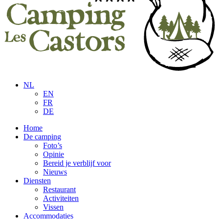
NL
EN
FR
DE
Home
De camping
Foto’s
Opinie
Bereid je verblijf voor
Nieuws
Diensten
Restaurant
Activiteiten
Vissen
Accommodaties