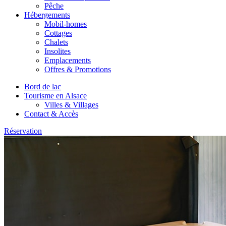
Pêche
Hébergements
Mobil-homes
Cottages
Chalets
Insolites
Emplacements
Offres & Promotions
Bord de lac
Tourisme en Alsace
Villes & Villages
Contact & Accès
Réservation