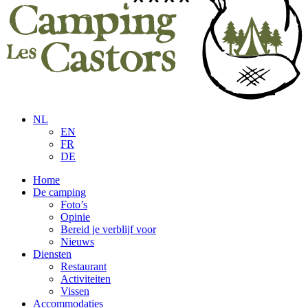
NL
EN
FR
DE
Home
De camping
Foto’s
Opinie
Bereid je verblijf voor
Nieuws
Diensten
Restaurant
Activiteiten
Vissen
Accommodaties