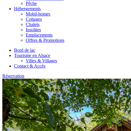
Pêche
Hébergements
Mobil-homes
Cottages
Chalets
Insolites
Emplacements
Offres & Promotions
Bord de lac
Tourisme en Alsace
Villes & Villages
Contact & Accès
Réservation